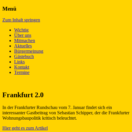
Menü
Für den schönsten Frankfurter Stadteil –
L(i)ebenswertes Bonames!
Zum Inhalt springen
ganz im Norden
Wichtig
Über uns
Mitmachen
Aktuelles
Bürgermeinung
Gästebuch
Links
Kontakt
Termine
Frankfurt 2.0
In der Frankfurter Rundschau vom 7. Januar findet sich ein
interessanter Gastbeitrag von Sebastian Schipper, der die Frankfurter
Wohnungsbaupolitik kritisch beleuchtet.
Hier geht es zum Artikel