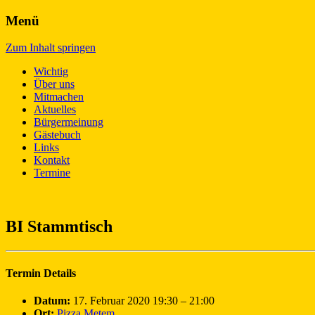
Menü
Für den schönsten Frankfurter Stadteil –
L(i)ebenswertes Bonames!
Zum Inhalt springen
Wichtig
Über uns
Mitmachen
Aktuelles
Bürgermeinung
Gästebuch
Links
Kontakt
Termine
BI Stammtisch
Termin Details
Datum:
17. Februar 2020 19:30
–
21:00
Ort:
Pizza Metem