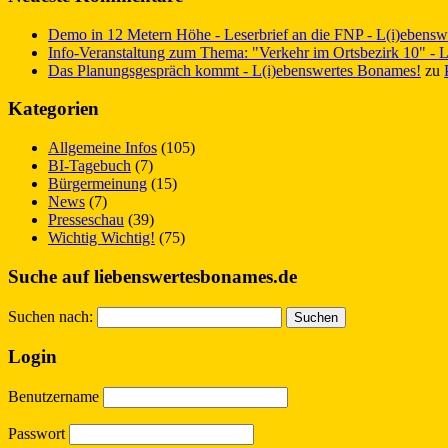
Demo in 12 Metern Höhe - Leserbrief an die FNP - L(i)ebens
Info-Veranstaltung zum Thema: "Verkehr im Ortsbezirk 10" - 
Das Planungsgespräch kommt - L(i)ebenswertes Bonames!
zu
Kategorien
Allgemeine Infos
(105)
BI-Tagebuch
(7)
Bürgermeinung
(15)
News
(7)
Presseschau
(39)
Wichtig Wichtig!
(75)
Suche auf liebenswertesbonames.de
Suchen nach:
Login
Benutzername
Passwort