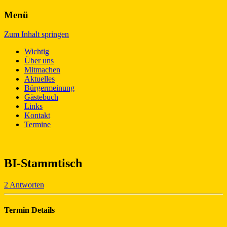
Menü
Für den schönsten Frankfurter Stadteil –
L(i)ebenswertes Bonames!
Zum Inhalt springen
ganz im Norden
Wichtig
Über uns
Mitmachen
Aktuelles
Bürgermeinung
Gästebuch
Links
Kontakt
Termine
BI-Stammtisch
2 Antworten
Termin Details